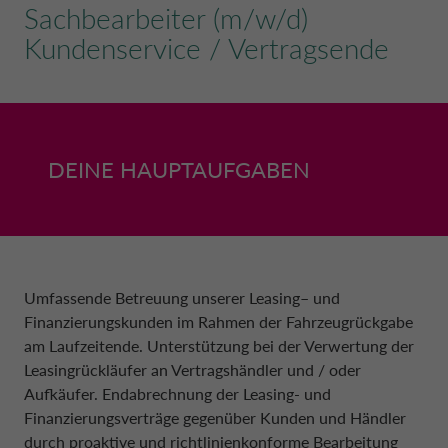
Sachbearbeiter (m/w/d)
VERTRAGSENDE
Kundenservice / Vertragsende
DRIVALIA
NUTZFAHRZEUGE
RESTSCHULDVERSICHERUNG
FRANKREICH CA AUTO BANK
SACHBEARBEITER (M/W/D) KUNDENSER
VERTRAGSENDE (VORERST BEFRISTET)
PROFIL
DRIVALIA LEASE
LEASINGRATENVERSICHERUNG
GRIECHENLAND CA AUTO BANK
DEINE HAUPTAUFGABEN
TRAINEE (M/W/D) (BEFRISTET AUF 2 JA
NACHHALTIGKEIT
ABSICHERUNG BEI ARBEITSLOSIGKEIT
GROSSBRITANNIEN CA AUTO FINA
KARRIERE
KFZ-VERSICHERUNG
IRLAND CA AUTO BANK
Umfassende Betreuung unserer Leasing– und
PRESSE
PARTNER
Finanzierungskunden im Rahmen der Fahrzeugrückgabe
ITALIEN CA AUTO BANK
am Laufzeitende. Unterstützung bei der Verwertung der
Leasingrückläufer an Vertragshändler und / oder
MY CA AUTO BANK
Aufkäufer. Endabrechnung der Leasing- und
NIEDERLANDE CA AUTO FINANCE
Finanzierungsverträge gegenüber Kunden und Händler
durch proaktive und richtlinienkonforme Bearbeitung
DEUTSCHLAND CA AUTO BANK