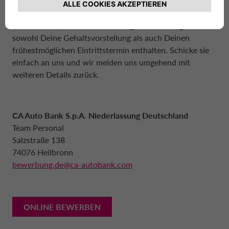
Dann freuen wir uns auf Deine aussagekräftigen
Bewerbungsunterlagen für diese Vollzeitstelle. Bitte
achte darauf, dass Deine Unterlagen vollständig sind und
sowohl Deine Gehaltsvorstellung als auch Deinen
frühestmöglichen Eintrittstermin enthalten. Schicke sie
einfach an uns und wir melden uns umgehend mit
weiteren Details zurück.
CA Auto Bank S.p.A. Niederlassung Deutschland
Team Personal
Salzstraße 138
74076 Heilbronn
bewerbung.de@ca-autobank.com
ONLINE BEWERBEN