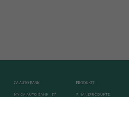
CA AUTO BANK
PRODUKTE
MY CA AUTO BANK
FINANZPRODUKTE
KARRIERE
VERSICHERUNGEN
PRESSE
FESTGELD
LOB & KRITIK
KONTAKT