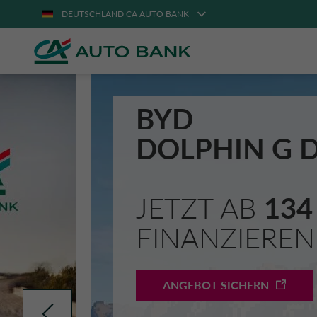
DEUTSCHLAND CA AUTO BANK
CA
BYD
Auto
DOLPHIN G 
Bank
JETZT AB
134
Deutschland
FINANZIEREN
ANGEBOT SICHERN