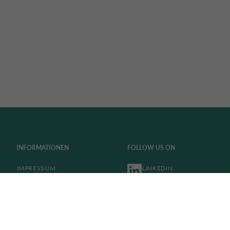
INFORMATIONEN
FOLLOW US ON
IMPRESSUM
LINKEDIN
DATENSCHUTZ
BARRIEREFREIHEIT
WHISTLEBLOWING
COOKIE POLICY