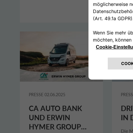
Turin die
für n
Jahresabschlussveranstaltung
Deuts
der Unternehmen
CA Auto
Bank und Drivalia
statt.
PRESSE
02.06.2025
PRESS
CA AUTO BANK
DRI
UND ERWIN
IN
HYMER GROUP
Die M