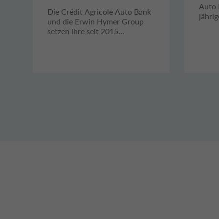
SETZEN
Auto 
Die Crédit Agricole Auto Bank
jähri
ERFOLGREICHE
und die Erwin Hymer Group
den d
setzen ihre seit 2015
PARTNERSCHAFT
bestehende erfolgreiche
IN EUROPA FORT
Partnerschaft fort.