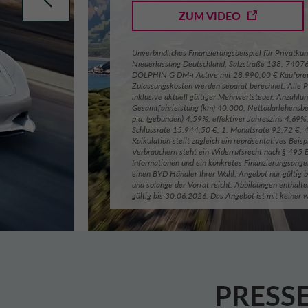
ZUM VIDEO
Unverbindliches Finanzierungsbeispiel für Privatku
Niederlassung Deutschland, Salzstraße 138, 74076
DOLPHIN G DM-i Active mit 28.990,00 € Kaufpreis
Zulassungskosten werden separat berechnet. Alle P
inklusive aktuell gültiger Mehrwertsteuer. Anzahlu
Gesamtfahrleistung (km) 40.000, Nettodarlehensbe
p.a. (gebunden) 4,59%, effektiver Jahreszins 4,69
Schlussrate 15.944,50 €, 1. Monatsrate 92,72 €, 4
Kalkulation stellt zugleich ein repräsentatives Beis
Verbrauchern steht ein Widerrufsrecht nach § 495 
Informationen und ein konkretes Finanzierungsangeb
einen BYD Händler Ihrer Wahl. Angebot nur gültig
und solange der Vorrat reicht. Abbildungen enthalt
gültig bis 30.06.2026. Das Angebot ist mit keiner 
PRESS