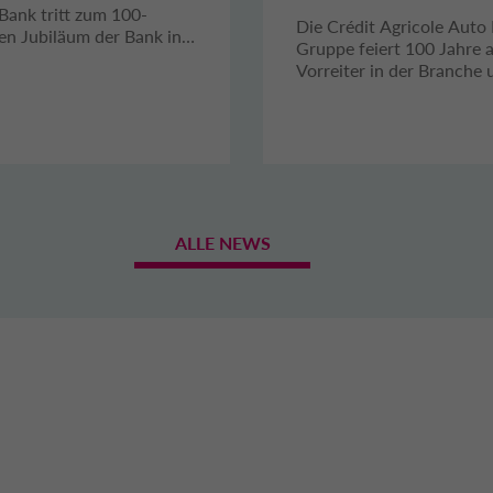
100 JAHRE ALS
Bank tritt zum 100-
Die Crédit Agricole Auto
gen Jubiläum der Bank in
VORREITER IN 
Gruppe feiert 100 Jahre a
eutschen Markt ein.
Vorreiter in der Branche 
BRANCHE
beschleunigt auf dem We
eine nachhaltige
Mobilitätszukunft.
ALLE NEWS