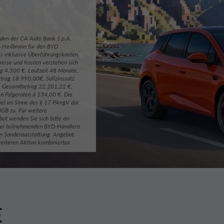
nden der CA Auto Bank S.p.A.
 Heilbronn für den BYD
 inklusive Überführungskosten.
reise und Kosten verstehen sich
ng 4.500 €, Laufzeit 48 Monate,
trag 18.990,00€, Sollzinssatz
%, Gesamtbetrag 22.201,22 €,
6 Folgeraten à 134,00 €. Die
piel im Sinne des § 17 PAngV dar.
BGB zu. Für weitere
ot wenden Sie sich bitte an
 bei teilnehmenden BYD-Händlern
en Sonderausstattung. Angebot
weiteren Aktion kombinierbar.
E