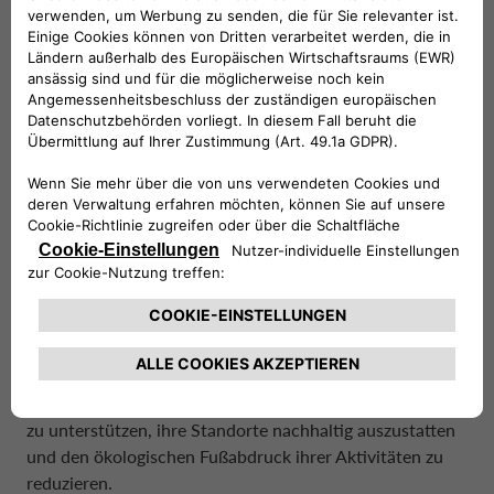
Fahrzeugportfolios bis 2030 vollelektrisch oder hybrid
ist.
Die
Creditplus
hat sich zum Ziel gesetzt, einen
wesentlichen Beitrag zur ökologischen und
gesellschaftlichen Transformation der deutschen
Wirtschaft zu leisten und den Ausbau der
Elektromobilität zu fördern. Daher erweitert die Bank ihr
Produktportfolio um maßgeschneiderte Kredite für die
Automobilfinanzierung und zeichnet sich zudem durch
ihre Expertise im Bereich Captive und Non-Captive (1.
Platz im AUTOHAUS BankenMonitor 2022 in der
Kategorie „Non-Captive“) sowie ihr Know-how in den
Bereichen Kredit und Leasing aus. Im Rahmen der
GoGreen-Initiative bietet die Creditplus nachhaltige
Finanzierungslösungen an, um ihre Handelspartner dabei
zu unterstützen, ihre Standorte nachhaltig auszustatten
und den ökologischen Fußabdruck ihrer Aktivitäten zu
reduzieren.